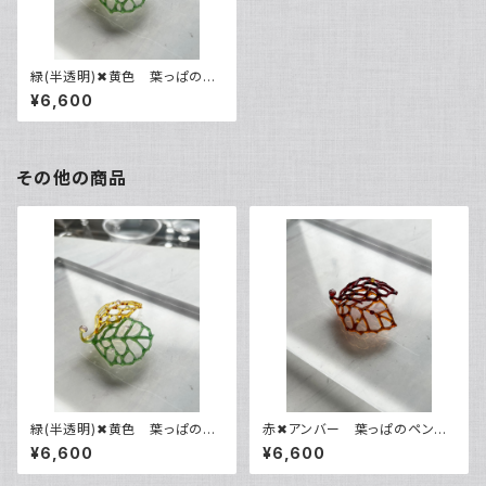
緑(半透明)✖︎黄色 葉っぱのペ
ンレスト
¥6,600
その他の商品
緑(半透明)✖︎黄色 葉っぱのペ
赤✖︎アンバー 葉っぱのペンレ
ンレスト
スト
¥6,600
¥6,600