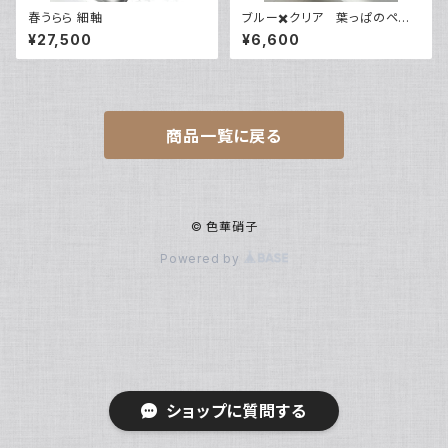
春うらら 細軸
ブルー✖️クリア 葉っぱのペン
レスト
¥27,500
¥6,600
商品一覧に戻る
© 色華硝子
Powered by
ショップに質問する