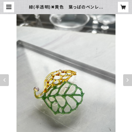
緑(半透明)✖︎黄色 葉っぱのペンレス
ト | 色華硝子